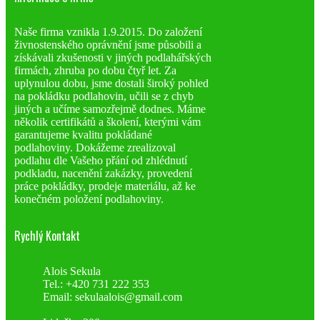
Naše firma vznikla 1.9.2015. Do založení
živnostenského oprávnění jsme působili a
získávali zkušenosti v jiných podlahářských
firmách, zhruba po dobu čtyř let. Za
uplynulou dobu, jsme dostali široký pohled
na pokládku podlahovin, učili se z chyb
jiných a učíme samozřejmě dodnes. Máme
několik certifikátů a školení, kterými vám
garantujeme kvalitu pokládané
podlahoviny. Dokážeme zrealizoval
podlahu dle Vašeho přání od zhlédnutí
podkladu, nacenění zakázky, provedení
práce pokládky, prodeje materiálu, až ke
konečném položení podlahoviny.
Rychlý Kontakt
Alois Sekula
Tel.: +420 731 222 353
Email: sekulaalois@gmail.com