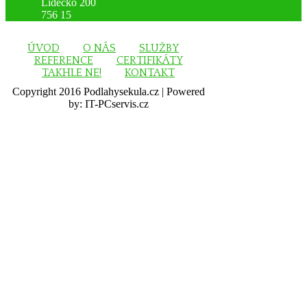
Lidečko 200
756 15
ÚVOD
O NÁS
SLUŽBY
REFERENCE
CERTIFIKÁTY
TAKHLE NE!
KONTAKT
Copyright 2016 Podlahysekula.cz | Powered
by: IT-PCservis.cz